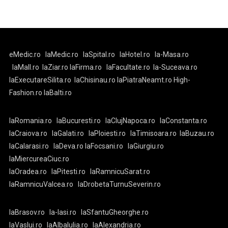
eMedic.ro
laMedic.ro
laSpital.ro
laHotel.ro
la-Masa.ro
laMall.ro
laZiar.ro
laFirma.ro
laFacultate.ro
la-Suceava.ro
laExecutareSilita.ro
laChisinau.ro
laPiatraNeamt.ro
High-
Fashion.ro
laBalti.ro
laRomania.ro
laBucuresti.ro
laClujNapoca.ro
laConstanta.ro
laCraiova.ro
laGalati.ro
laPloiesti.ro
laTimisoara.ro
laBuzau.ro
laCalarasi.ro
laDeva.ro
laFocsani.ro
laGiurgiu.ro
laMiercureaCiuc.ro
laOradea.ro
laPitesti.ro
laRamnicuSarat.ro
laRamnicuValcea.ro
laDrobetaTurnuSeverin.ro
laBrasov.ro
la-Iasi.ro
laSfantuGheorghe.ro
laVaslui.ro
laAlbaIulia.ro
laAlexandria.ro