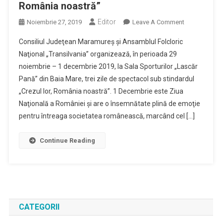
România noastră”
Editor
On
Noiembrie 27, 2019
Leave A Comment
CJ
Consiliul Judeţean Maramureş şi Ansamblul Folcloric
Maramureş
Naţional „Transilvania” organizează, în perioada 29
Şi
noiembrie – 1 decembrie 2019, la Sala Sporturilor „Lascăr
Ansamblul
Pană” din Baia Mare, trei zile de spectacol sub stindardul
„Transilvania
Organizează
„Crezul lor, România noastră”. 1 Decembrie este Ziua
Trei
Naţională a României şi are o însemnătate plină de emoţie
Zile
pentru întreaga societatea românească, marcând cel […]
De
Spectacole
Continue Reading
Sub
Egida
„Crezul
Lor,
România
Noastră”
CATEGORII