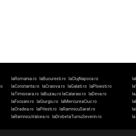
laRomania.ro
laBucuresti.ro
laClujNapoca.ro
la
ro
laConstanta.ro
laCraiova.ro
laGalati.ro
laPloiesti.ro
l
laTimisoara.ro
laBuzau.ro
laCalarasi.ro
laDeva.ro
la
laFocsani.ro
laGiurgiu.ro
laMiercureaCiuc.ro
la
laOradea.ro
laPitesti.ro
laRamnicuSarat.ro
la
laRamnicuValcea.ro
laDrobetaTurnuSeverin.ro
l