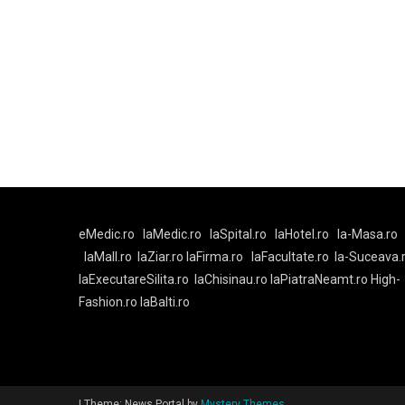
eMedic.ro
laMedic.ro
laSpital.ro
laHotel.ro
la-Masa.ro
laMall.ro
laZiar.ro
laFirma.ro
laFacultate.ro
la-Suceava.
laExecutareSilita.ro
laChisinau.ro
laPiatraNeamt.ro
High-
Fashion.ro
laBalti.ro
|
Theme: News Portal by
Mystery Themes
.