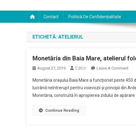
Contact
Politică De Confidențialitate
ETICHETĂ:
ATELIERUL
Monetăria din Baia Mare, atelierul folo
Editor
On
August 27, 2019
Leave A Comment
Mone
Monetăria orașului Baia Mare a funcționat peste 450 de a
Din
lucrând neîntrerupt pentru voievozii și principii din Ard
Baia
Monetăria, construită în apropierea zidului de apărare 
Mare
Atel
Folo
Continue Reading
De
Regi
Unga