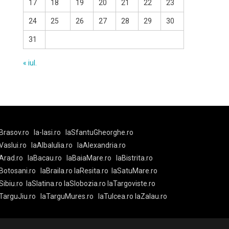
17
18
19
20
21
22
23
24
25
26
27
28
29
30
31
« iul.
Brasov.ro
la-Iasi.ro
laSfantuGheorghe.ro
aVaslui.ro
laAlbaIulia.ro
laAlexandria.ro
Arad.ro
laBacau.ro
laBaiaMare.ro
laBistrita.ro
Botosani.ro
laBraila.ro
laResita.ro
laSatuMare.ro
Sibiu.ro
laSlatina.ro
laSlobozia.ro
laTargoviste.ro
aTarguJiu.ro
laTarguMures.ro
laTulcea.ro
laZalau.ro