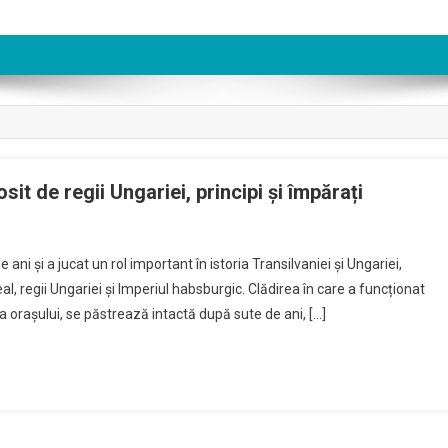
sit de regii Ungariei, principi și împărați
tăria
ni și a jucat un rol important în istoria Transilvaniei și Ungariei,
eal, regii Ungariei și Imperiul habsburgic. Clădirea în care a funcționat
a orașului, se păstrează intactă după sute de ani, […]
,
ierul
sit
i
riei,