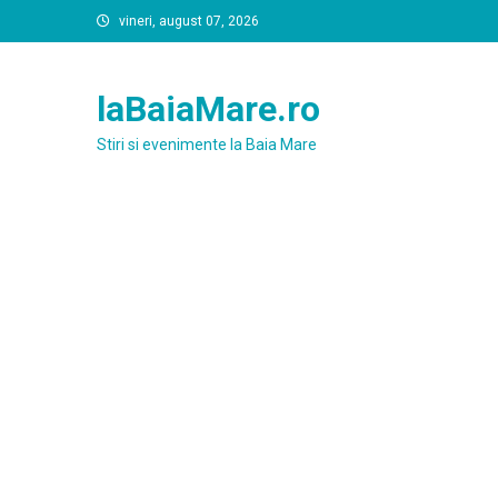
Skip
vineri, august 07, 2026
to
content
laBaiaMare.ro
Stiri si evenimente la Baia Mare