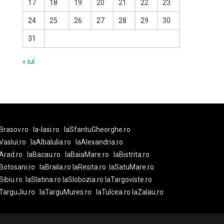
17
18
19
20
21
22
23
24
25
26
27
28
29
30
31
« iul.
Brasov.ro
la-Iasi.ro
laSfantuGheorghe.ro
aVaslui.ro
laAlbaIulia.ro
laAlexandria.ro
Arad.ro
laBacau.ro
laBaiaMare.ro
laBistrita.ro
Botosani.ro
laBraila.ro
laResita.ro
laSatuMare.ro
Sibiu.ro
laSlatina.ro
laSlobozia.ro
laTargoviste.ro
aTarguJiu.ro
laTarguMures.ro
laTulcea.ro
laZalau.ro