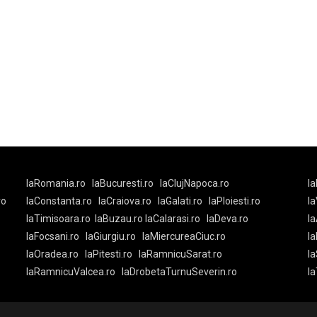
laRomania.ro
laBucuresti.ro
laClujNapoca.ro
la
ro
laConstanta.ro
laCraiova.ro
laGalati.ro
laPloiesti.ro
l
laTimisoara.ro
laBuzau.ro
laCalarasi.ro
laDeva.ro
la
laFocsani.ro
laGiurgiu.ro
laMiercureaCiuc.ro
la
laOradea.ro
laPitesti.ro
laRamnicuSarat.ro
la
laRamnicuValcea.ro
laDrobetaTurnuSeverin.ro
l