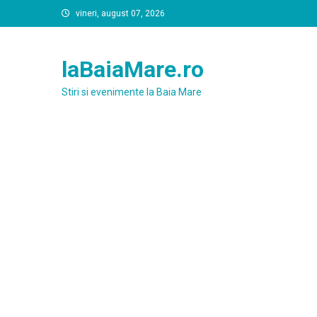
Skip
vineri, august 07, 2026
to
content
laBaiaMare.ro
Stiri si evenimente la Baia Mare