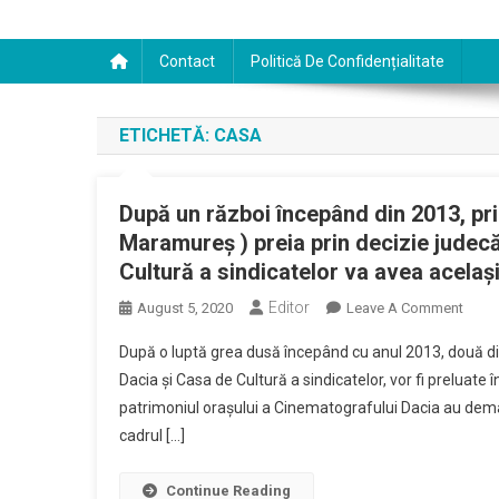
Contact
Politică De Confidențialitate
ETICHETĂ:
CASA
După un război începând din 2013, pr
Maramureș ) preia prin decizie jude
Cultură a sindicatelor va avea acela
Editor
On
August 5, 2020
Leave A Comment
După
După o luptă grea dusă începând cu anul 2013, două di
Un
Dacia și Casa de Cultură a sindicatelor, vor fi preluate
Răzb
patrimoniul orașului a Cinematografului Dacia au demarat
Înce
cadrul […]
Din
2013,
Prima
Continue Reading