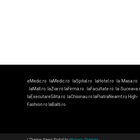
eMedic.ro
laMedic.ro
laSpital.ro
laHotel.ro
la-Masa.ro
laMall.ro
laZiar.ro
laFirma.ro
laFacultate.ro
la-Suceava.
laExecutareSilita.ro
laChisinau.ro
laPiatraNeamt.ro
High-
Fashion.ro
laBalti.ro
|
Theme: News Portal by
Mystery Themes
.