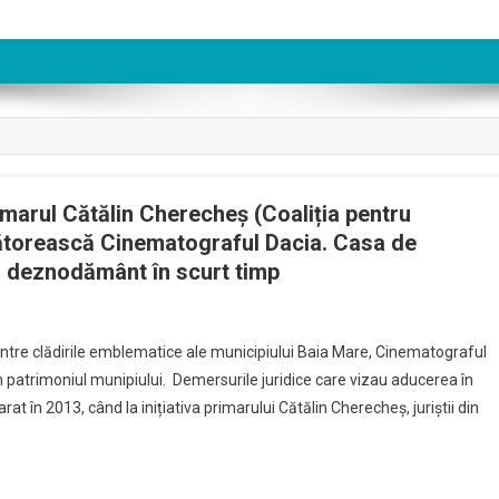
imarul Cătălin Cherecheș (Coaliția pentru
cătorească Cinematograful Dacia. Casa de
și deznodământ în scurt timp
ntre clădirile emblematice ale municipiului Baia Mare, Cinematograful
 în patrimoniul munipiului. Demersurile juridice care vizau aducerea în
oi
 în 2013, când la inițiativa primarului Cătălin Cherecheș, juriștii din
pând
rul