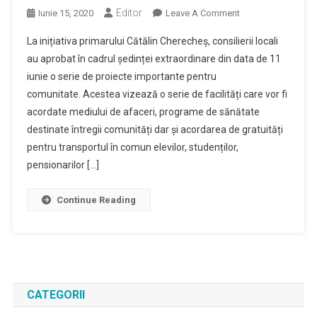
Editor
On
Iunie 15, 2020
Leave A Comment
Primarul
La inițiativa primarului Cătălin Cherecheș, consilierii locali
Cătălin
au aprobat în cadrul ședinței extraordinare din data de 11
Cherecheș
iunie o serie de proiecte importante pentru
Și
comunitate. Acestea vizează o serie de facilități care vor fi
Consiliul
Local
acordate mediului de afaceri, programe de sănătate
Baia
destinate întregii comunități dar și acordarea de gratuități
Mare,
pentru transportul în comun elevilor, studenților,
Demersuri
pensionarilor […]
Reprezentative
Pentru
Continue Reading
Comunitate
CATEGORII