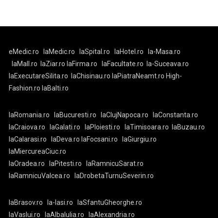
eMedic.ro
laMedic.ro
laSpital.ro
laHotel.ro
la-Masa.ro
laMall.ro
laZiar.ro
laFirma.ro
laFacultate.ro
la-Suceava.ro
laExecutareSilita.ro
laChisinau.ro
laPiatraNeamt.ro
High-
Fashion.ro
laBalti.ro
laRomania.ro
laBucuresti.ro
laClujNapoca.ro
laConstanta.ro
laCraiova.ro
laGalati.ro
laPloiesti.ro
laTimisoara.ro
laBuzau.ro
laCalarasi.ro
laDeva.ro
laFocsani.ro
laGiurgiu.ro
laMiercureaCiuc.ro
laOradea.ro
laPitesti.ro
laRamnicuSarat.ro
laRamnicuValcea.ro
laDrobetaTurnuSeverin.ro
laBrasov.ro
la-Iasi.ro
laSfantuGheorghe.ro
laVaslui.ro
laAlbaIulia.ro
laAlexandria.ro