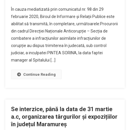
Trimitere
În cauza mediatizată prin comunicatul nr. 98 din 29
Manager
februarie 2020, Biroul de Informare și Relații Publice este
Spital
abilitat să transmită, în completare, următoarele:Procurorii
Baia
din cadrul Direcției Naționale Anticorupție – Secția de
Mare
(la
combatere a infracțiunilor asimilate infracțiunilor de
Data
corupție au dispus trimiterea în judecată, sub control
Faptei)
judiciar, a inculpatei PINTEA SORINA, la data faptei
–
manager al Spitalului […]
Luare
De
Continue Reading
Mită
Se interzice, până la data de 31 martie
a.c, organizarea târgurilor și expozițiilor
în județul Maramureș