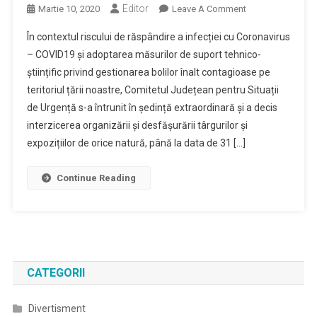
Editor
On
Martie 10, 2020
Leave A Comment
Se
În contextul riscului de răspândire a infecției cu Coronavirus
Interzice,
– COVID19 și adoptarea măsurilor de suport tehnico-
Până
științific privind gestionarea bolilor înalt contagioase pe
La
teritoriul țării noastre, Comitetul Județean pentru Situații
Data
De
de Urgență s-a întrunit în ședință extraordinară și a decis
31
interzicerea organizării și desfășurării târgurilor și
Martie
expozițiilor de orice natură, până la data de 31 […]
A.c,
Organizarea
Continue Reading
Târgurilor
Și
Expozițiilor
În
Județul
Maramureș
CATEGORII
Divertisment