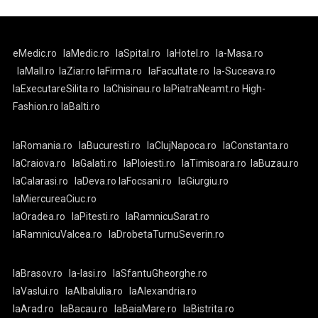
eMedic.ro
laMedic.ro
laSpital.ro
laHotel.ro
la-Masa.ro
laMall.ro
laZiar.ro
laFirma.ro
laFacultate.ro
la-Suceava.ro
laExecutareSilita.ro
laChisinau.ro
laPiatraNeamt.ro
High-
Fashion.ro
laBalti.ro
laRomania.ro
laBucuresti.ro
laClujNapoca.ro
laConstanta.ro
laCraiova.ro
laGalati.ro
laPloiesti.ro
laTimisoara.ro
laBuzau.ro
laCalarasi.ro
laDeva.ro
laFocsani.ro
laGiurgiu.ro
laMiercureaCiuc.ro
laOradea.ro
laPitesti.ro
laRamnicuSarat.ro
laRamnicuValcea.ro
laDrobetaTurnuSeverin.ro
laBrasov.ro
la-Iasi.ro
laSfantuGheorghe.ro
laVaslui.ro
laAlbaIulia.ro
laAlexandria.ro
laArad.ro
laBacau.ro
laBaiaMare.ro
laBistrita.ro