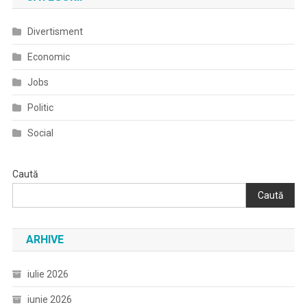
De
Poezie
Divertisment
Si
Teatru
Economic
,,Dor
Jobs
De
Satul
Politic
Lui
Social
Petre
Dulfu”
Editia
Caută
I
Caută
ARHIVE
iulie 2026
iunie 2026