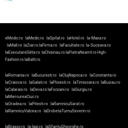
eMedic.ro
laMedic.ro
laSpital.ro
laHotel.ro
la-Masa.ro
laMall.ro
laZiar.ro
laFirma.ro
laFacultate.ro
la-Suceava.ro
laExecutareSilita.ro
laChisinau.ro
laPiatraNeamt.ro
High-
Fashion.ro
laBalti.ro
laRomania.ro
laBucuresti.ro
laClujNapoca.ro
laConstanta.ro
laCraiova.ro
laGalati.ro
laPloiesti.ro
laTimisoara.ro
laBuzau.ro
laCalarasi.ro
laDeva.ro
laFocsani.ro
laGiurgiu.ro
laMiercureaCiuc.ro
laOradea.ro
laPitesti.ro
laRamnicuSarat.ro
laRamnicuValcea.ro
laDrobetaTurnuSeverin.ro
laBrasov.ro
la-Iasi.ro
laSfantuGheorghe.ro