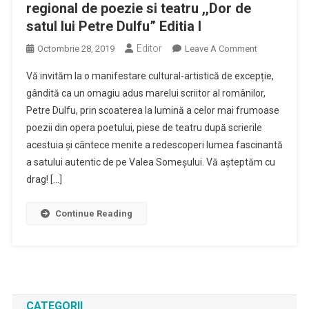
regional de poezie si teatru ,,Dor de
satul lui Petre Dulfu” Editia I
Editor
On
Octombrie 28, 2019
Leave A Comment
Organizează
Vă invităm la o manifestare cultural-artistică de excepție,
Miercuri,
gândită ca un omagiu adus marelui scriitor al românilor,
30
Petre Dulfu, prin scoaterea la lumină a celor mai frumoase
Octombrie
poezii din opera poetului, piese de teatru după scrierile
2019,
Ora
acestuia și cântece menite a redescoperi lumea fascinantă
15.00,
a satului autentic de pe Valea Someșului. Vă așteptăm cu
La
drag! […]
Biblioteca
Județeană
Continue Reading
,,Petre
Dulfu”
Baia
Mare
Festivalul
Regional
CATEGORII