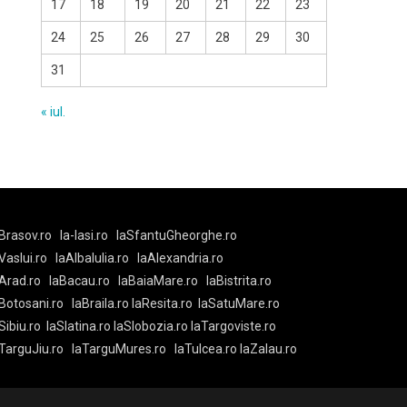
17
18
19
20
21
22
23
24
25
26
27
28
29
30
31
« iul.
Brasov.ro
la-Iasi.ro
laSfantuGheorghe.ro
aVaslui.ro
laAlbaIulia.ro
laAlexandria.ro
Arad.ro
laBacau.ro
laBaiaMare.ro
laBistrita.ro
Botosani.ro
laBraila.ro
laResita.ro
laSatuMare.ro
Sibiu.ro
laSlatina.ro
laSlobozia.ro
laTargoviste.ro
aTarguJiu.ro
laTarguMures.ro
laTulcea.ro
laZalau.ro