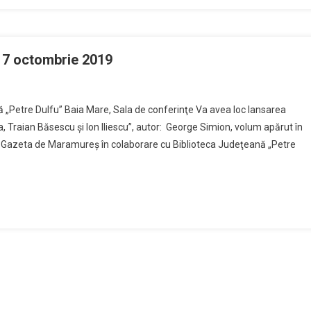
0
ecembrie
019,
ra
 17 octombrie 2019
:30,
On
blioteca
ansare
udeteana
ă „Petre Dulfu” Baia Mare, Sala de conferinţe Va avea loc lansarea
De
etre
, Traian Băsescu şi Ion Iliescu”, autor: George Simion, volum apărut în
arte
lfu”
de Gazeta de Maramureş în colaborare cu Biblioteca Judeţeană „Petre
George
imion,
oi
7
ctombrie
019