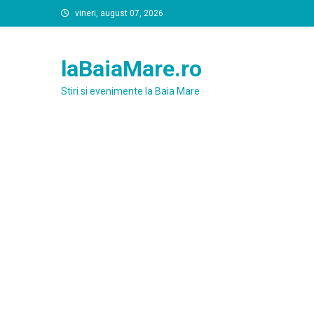
Skip
vineri, august 07, 2026
to
content
laBaiaMare.ro
Stiri si evenimente la Baia Mare