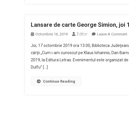
1
D
2
O
Lansare de carte George Simion, joi
17
Editor
Octombrie 16, 2019
Leave A Comment
Bi
L
J
Joi, 17 octombrie 2019 ora 13.00, Biblioteca Judeţean
„P
cărţii „Cum i-am cunoscut pe Klaus Iohannis, Dan Barna
C
Du
2019, la Editura Letras. Evenimentul este organizat 
Dulfu” […]
S
J
1
Continue Reading
O
2