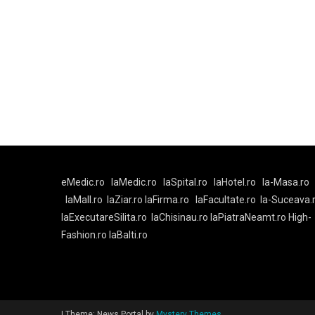
eMedic.ro
laMedic.ro
laSpital.ro
laHotel.ro
la-Masa.ro
laMall.ro
laZiar.ro
laFirma.ro
laFacultate.ro
la-Suceava.
laExecutareSilita.ro
laChisinau.ro
laPiatraNeamt.ro
High-
Fashion.ro
laBalti.ro
|
Theme: News Portal by
Mystery Themes
.