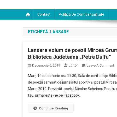
Contact
Politică De Confidențialitate
ETICHETĂ:
LANSARE
Lansare volum de poezii Mircea Grum
Biblioteca Judeteana „Petre Dulfu”
Editor
O
Decembrie 6, 2019
Leave A Comment
L
Marți 10 decembrie ora 17.30, Sala de conferințe Bib
V
de poezii semnat de jurnalistul sportiv și poetul Mircea 
D
Mare, 2019. Prezintă: poetul Nicolae Scheianu Pentru a 
Po
tău, urmărește-ne pe Facebook.
M
G
–
Continue Reading
Ma