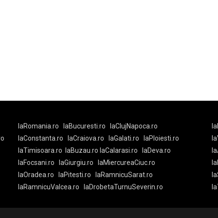
laRomania.ro
laBucuresti.ro
laClujNapoca.ro
la
ro
laConstanta.ro
laCraiova.ro
laGalati.ro
laPloiesti.ro
l
laTimisoara.ro
laBuzau.ro
laCalarasi.ro
laDeva.ro
la
laFocsani.ro
laGiurgiu.ro
laMiercureaCiuc.ro
la
laOradea.ro
laPitesti.ro
laRamnicuSarat.ro
la
laRamnicuValcea.ro
laDrobetaTurnuSeverin.ro
l