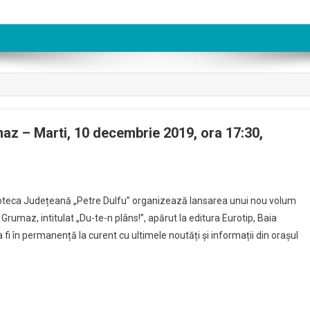
az – Marti, 10 decembrie 2019, ora 17:30,
n
ansare
lioteca Județeană „Petre Dulfu” organizează lansarea unui nou volum
olum
Grumaz, intitulat „Du-te-n plâns!”, apărut la editura Eurotip, Baia
e
fi în permanență la curent cu ultimele noutăți și informații din orașul
ezii
ircea
rumaz
rti,