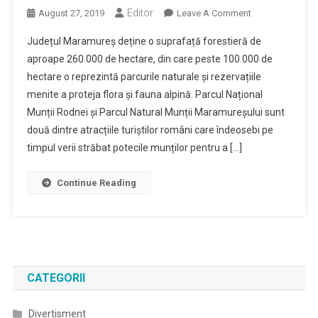
Editor
On
August 27, 2019
Leave A Comment
Parcurile
Județul Maramureș deține o suprafață forestieră de
Naționale
aproape 260.000 de hectare, din care peste 100.000 de
Munții
hectare o reprezintă parcurile naturale și rezervațiile
Maramureșului
menite a proteja flora și fauna alpină. Parcul Național
Și
Munții
Munții Rodnei și Parcul Natural Munții Maramureșului sunt
Rodnei,
două dintre atracțiile turiștilor români care îndeosebi pe
Atracția
timpul verii străbat potecile munților pentru a […]
Amatorilor
De
Continue Reading
Drumeții
CATEGORII
Divertisment