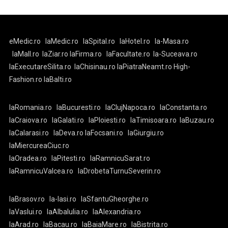
eMedic.ro
laMedic.ro
laSpital.ro
laHotel.ro
la-Masa.ro
laMall.ro
laZiar.ro
laFirma.ro
laFacultate.ro
la-Suceava.ro
laExecutareSilita.ro
laChisinau.ro
laPiatraNeamt.ro
High-
Fashion.ro
laBalti.ro
laRomania.ro
laBucuresti.ro
laClujNapoca.ro
laConstanta.ro
laCraiova.ro
laGalati.ro
laPloiesti.ro
laTimisoara.ro
laBuzau.ro
laCalarasi.ro
laDeva.ro
laFocsani.ro
laGiurgiu.ro
laMiercureaCiuc.ro
laOradea.ro
laPitesti.ro
laRamnicuSarat.ro
laRamnicuValcea.ro
laDrobetaTurnuSeverin.ro
laBrasov.ro
la-Iasi.ro
laSfantuGheorghe.ro
laVaslui.ro
laAlbaIulia.ro
laAlexandria.ro
laArad.ro
laBacau.ro
laBaiaMare.ro
laBistrita.ro