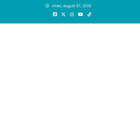
Skip
vineri, august 07, 2026
to
content