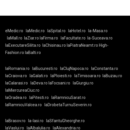
eMedic.ro
laMedic.ro
laSpital.ro
laHotel.ro
la-Masa.ro
laMall.ro
laZiar.ro
laFirma.ro
laFacultate.ro
la-Suceava.ro
laExecutareSilita.ro
laChisinau.ro
laPiatraNeamt.ro
High-
Fashion.ro
laBalti.ro
laRomania.ro
laBucuresti.ro
laClujNapoca.ro
laConstanta.ro
laCraiova.ro
laGalati.ro
laPloiesti.ro
laTimisoara.ro
laBuzau.ro
laCalarasi.ro
laDeva.ro
laFocsani.ro
laGiurgiu.ro
laMiercureaCiuc.ro
laOradea.ro
laPitesti.ro
laRamnicuSarat.ro
laRamnicuValcea.ro
laDrobetaTurnuSeverin.ro
laBrasov.ro
la-Iasi.ro
laSfantuGheorghe.ro
laVaslui.ro
laAlbaIulia.ro
laAlexandria.ro