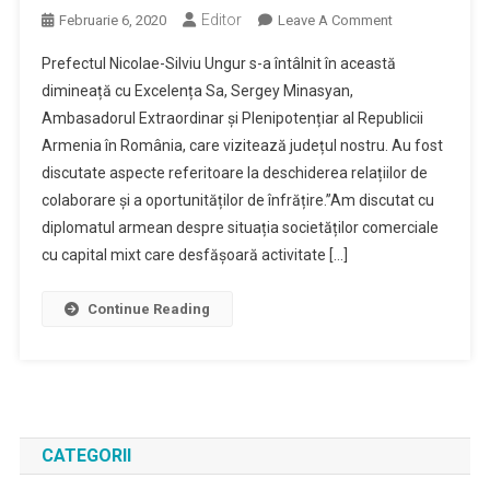
Editor
On
Februarie 6, 2020
Leave A Comment
Oportunități
Prefectul Nicolae-Silviu Ungur s-a întâlnit în această
De
dimineață cu Excelența Sa, Sergey Minasyan,
Înfrățire
Ambasadorul Extraordinar și Plenipotențiar al Republicii
Și
Armenia în România, care vizitează județul nostru. Au fost
Relații
De
discutate aspecte referitoare la deschiderea relațiilor de
Colaborare
colaborare și a oportunităților de înfrățire.”Am discutat cu
Între
diplomatul armean despre situația societăților comerciale
Județul
cu capital mixt care desfășoară activitate […]
Maramureș
Și
Continue Reading
Republica
Armenia
CATEGORII