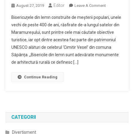
Editor
On
August 27, 2019
Leave A Comment
Povestea
Bisericuțele din lemn construite de meșterii populari, unele
Celor
vechi de peste 400 de ani, răsfirate de-a lungul satelor din
Opt
Maramureșului, sunt printre cele mai căutate obiective
Bisericuțe
turistice, iar opt dintre acestea fac parte din patrimoniul
Maramureșene
Din
UNESCO alături de celebrul ‘Cimitir Vesel’ din comuna
Lemn,
Săpânța. „Bisericile din lemn sunt adevărate monumente
Înregistrate
de arhitectură rurală ce definesc […]
În
Patrimoniul
Continue Reading
UNESCO
CATEGORII
Divertisment