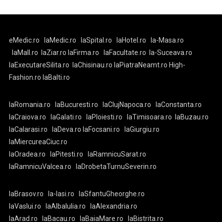
eMedic.ro
laMedic.ro
laSpital.ro
laHotel.ro
la-Masa.ro
laMall.ro
laZiar.ro
laFirma.ro
laFacultate.ro
la-Suceava.ro
laExecutareSilita.ro
laChisinau.ro
laPiatraNeamt.ro
High-
Fashion.ro
laBalti.ro
laRomania.ro
laBucuresti.ro
laClujNapoca.ro
laConstanta.ro
laCraiova.ro
laGalati.ro
laPloiesti.ro
laTimisoara.ro
laBuzau.ro
laCalarasi.ro
laDeva.ro
laFocsani.ro
laGiurgiu.ro
laMiercureaCiuc.ro
laOradea.ro
laPitesti.ro
laRamnicuSarat.ro
laRamnicuValcea.ro
laDrobetaTurnuSeverin.ro
laBrasov.ro
la-Iasi.ro
laSfantuGheorghe.ro
laVaslui.ro
laAlbaIulia.ro
laAlexandria.ro
laArad.ro
laBacau.ro
laBaiaMare.ro
laBistrita.ro