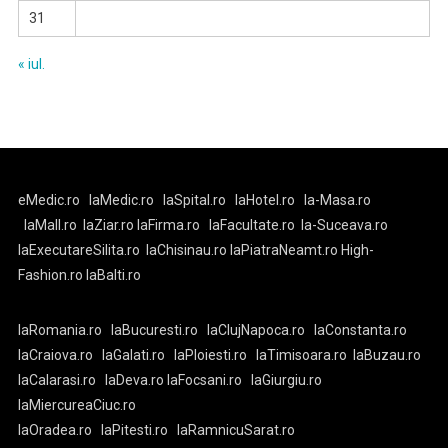
31
« iul.
eMedic.ro
laMedic.ro
laSpital.ro
laHotel.ro
la-Masa.ro
laMall.ro
laZiar.ro
laFirma.ro
laFacultate.ro
la-Suceava.ro
laExecutareSilita.ro
laChisinau.ro
laPiatraNeamt.ro
High-
Fashion.ro
laBalti.ro
laRomania.ro
laBucuresti.ro
laClujNapoca.ro
laConstanta.ro
laCraiova.ro
laGalati.ro
laPloiesti.ro
laTimisoara.ro
laBuzau.ro
laCalarasi.ro
laDeva.ro
laFocsani.ro
laGiurgiu.ro
laMiercureaCiuc.ro
laOradea.ro
laPitesti.ro
laRamnicuSarat.ro