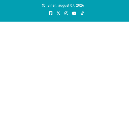
Skip
vineri, august 07, 2026
to
content