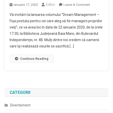
Editor
On
Ianuarie 17, 2020
Leave A Comment
Lansarea
Vă invităm la lansarea volumului “Dream Management –
Cărţii
Fişa postului pentru cei care aleg să fie managerii propriilor
“Dream
vieţi”, ce va avea loc în data de 22 ianuarie 2020, de la orele
Management
17.30, la Biblioteca Judeţeană Baia Mare, din Bulevardul
–
Fişa
Independenţei, nr. 4B. Mulţi dintre noi credem că oamenii
Postului
care îşi realizează visurile se sacrifică […]
Pentru
Cei
Continue Reading
Care
Aleg
Să
Fie
Managerii
Propriilor
CATEGORII
Vieţi”
Divertisment