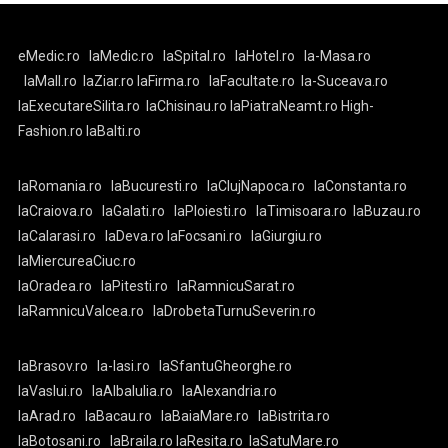
eMedic.ro
laMedic.ro
laSpital.ro
laHotel.ro
la-Masa.ro
laMall.ro
laZiar.ro
laFirma.ro
laFacultate.ro
la-Suceava.ro
laExecutareSilita.ro
laChisinau.ro
laPiatraNeamt.ro
High-
Fashion.ro
laBalti.ro
laRomania.ro
laBucuresti.ro
laClujNapoca.ro
laConstanta.ro
laCraiova.ro
laGalati.ro
laPloiesti.ro
laTimisoara.ro
laBuzau.ro
laCalarasi.ro
laDeva.ro
laFocsani.ro
laGiurgiu.ro
laMiercureaCiuc.ro
laOradea.ro
laPitesti.ro
laRamnicuSarat.ro
laRamnicuValcea.ro
laDrobetaTurnuSeverin.ro
laBrasov.ro
la-Iasi.ro
laSfantuGheorghe.ro
laVaslui.ro
laAlbaIulia.ro
laAlexandria.ro
laArad.ro
laBacau.ro
laBaiaMare.ro
laBistrita.ro
laBotosani.ro
laBraila.ro
laResita.ro
laSatuMare.ro