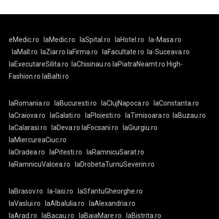
eMedic.ro
laMedic.ro
laSpital.ro
laHotel.ro
la-Masa.ro
laMall.ro
laZiar.ro
laFirma.ro
laFacultate.ro
la-Suceava.ro
laExecutareSilita.ro
laChisinau.ro
laPiatraNeamt.ro
High-
Fashion.ro
laBalti.ro
laRomania.ro
laBucuresti.ro
laClujNapoca.ro
laConstanta.ro
laCraiova.ro
laGalati.ro
laPloiesti.ro
laTimisoara.ro
laBuzau.ro
laCalarasi.ro
laDeva.ro
laFocsani.ro
laGiurgiu.ro
laMiercureaCiuc.ro
laOradea.ro
laPitesti.ro
laRamnicuSarat.ro
laRamnicuValcea.ro
laDrobetaTurnuSeverin.ro
laBrasov.ro
la-Iasi.ro
laSfantuGheorghe.ro
laVaslui.ro
laAlbaIulia.ro
laAlexandria.ro
laArad.ro
laBacau.ro
laBaiaMare.ro
laBistrita.ro