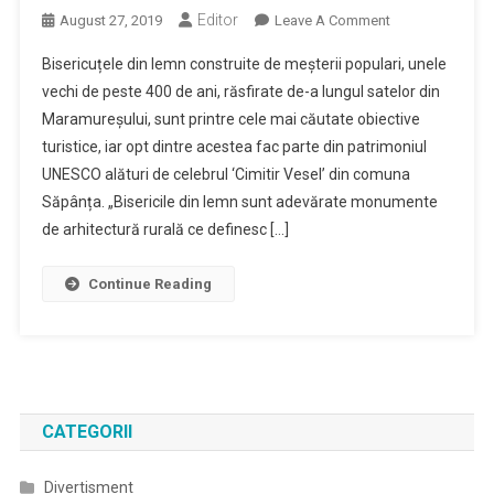
Editor
On
August 27, 2019
Leave A Comment
Povestea
Bisericuțele din lemn construite de meșterii populari, unele
Celor
vechi de peste 400 de ani, răsfirate de-a lungul satelor din
Opt
Maramureșului, sunt printre cele mai căutate obiective
Bisericuțe
turistice, iar opt dintre acestea fac parte din patrimoniul
Maramureșene
Din
UNESCO alături de celebrul ‘Cimitir Vesel’ din comuna
Lemn,
Săpânța. „Bisericile din lemn sunt adevărate monumente
Înregistrate
de arhitectură rurală ce definesc […]
În
Patrimoniul
Continue Reading
UNESCO
CATEGORII
Divertisment