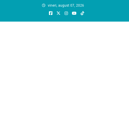
Skip
vineri, august 07, 2026
to
content