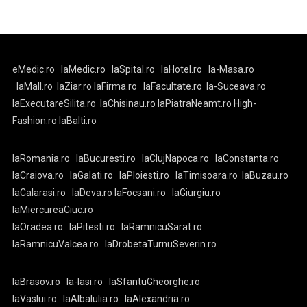
eMedic.ro
laMedic.ro
laSpital.ro
laHotel.ro
la-Masa.ro
laMall.ro
laZiar.ro
laFirma.ro
laFacultate.ro
la-Suceava.ro
laExecutareSilita.ro
laChisinau.ro
laPiatraNeamt.ro
High-
Fashion.ro
laBalti.ro
laRomania.ro
laBucuresti.ro
laClujNapoca.ro
laConstanta.ro
laCraiova.ro
laGalati.ro
laPloiesti.ro
laTimisoara.ro
laBuzau.ro
laCalarasi.ro
laDeva.ro
laFocsani.ro
laGiurgiu.ro
laMiercureaCiuc.ro
laOradea.ro
laPitesti.ro
laRamnicuSarat.ro
laRamnicuValcea.ro
laDrobetaTurnuSeverin.ro
laBrasov.ro
la-Iasi.ro
laSfantuGheorghe.ro
laVaslui.ro
laAlbaIulia.ro
laAlexandria.ro