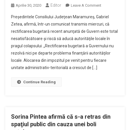
Editor
On
Aprilie 30, 2020
Leave A Comment
Autorităţile
Preşedintele Consiliului Judeţean Maramureş, Gabriel
Locale
Zetea, afirmă, într-un comunicat transmis miercuri, că
Sunt
rectificarea bugetară recent anunţată de Guvern este total
Aproape
nesatisfăcătoare şi riscă să aducă autorităţile locale în
De
Colaps
pragul colapsului. „Rectificarea bugetară a Guvernului nu
Din
rezolvă nici pe departe problema finanţării autorităţilor
Cauza
locale. Alocarea din impozitul pe venit pentru fiecare
Bugetului
unitate administrativ-teritorială a crescut de […]
Diminuat,
Afirmă
Continue Reading
Preşedintele
CJ
Sorina Pintea afirmă că s-a retras din
spaţiul public din cauza unei boli