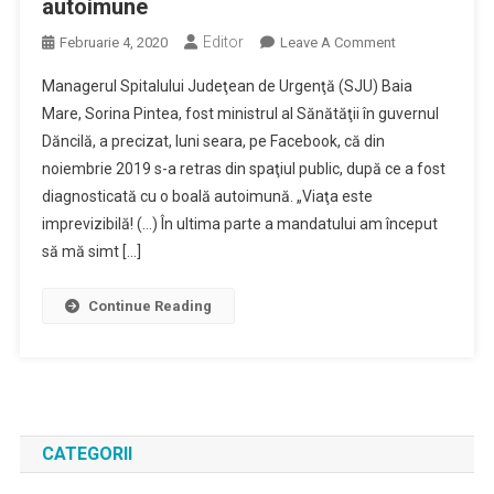
autoimune
Editor
On
Februarie 4, 2020
Leave A Comment
Sorina
Managerul Spitalului Judeţean de Urgenţă (SJU) Baia
Pintea
Mare, Sorina Pintea, fost ministrul al Sănătăţii în guvernul
Afirmă
Dăncilă, a precizat, luni seara, pe Facebook, că din
Că
noiembrie 2019 s-a retras din spaţiul public, după ce a fost
S-
A
diagnosticată cu o boală autoimună. „Viaţa este
Retras
imprevizibilă! (…) În ultima parte a mandatului am început
Din
să mă simt […]
Spaţiul
Public
Continue Reading
Din
Cauza
Unei
Boli
Autoimune
CATEGORII