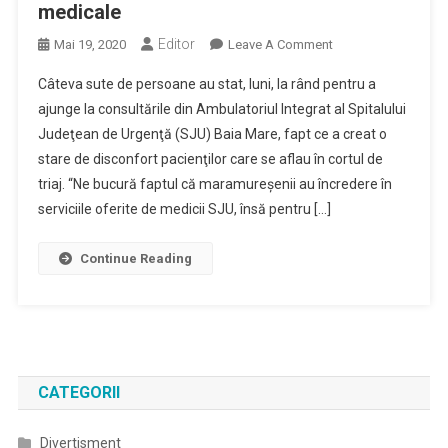
medicale
Editor
On
Mai 19, 2020
Leave A Comment
Sute
Câteva sute de persoane au stat, luni, la rând pentru a
De
ajunge la consultările din Ambulatoriul Integrat al Spitalului
Persoane
Judeţean de Urgenţă (SJU) Baia Mare, fapt ce a creat o
Au
stare de disconfort pacienţilor care se aflau în cortul de
Venit
La
triaj. “Ne bucură faptul că maramureşenii au încredere în
SJU
serviciile oferite de medicii SJU, însă pentru […]
Baia
Mare,
Continue Reading
Odată
Cu
Redeschiderea
Ambulatoriului
Integrat
Şi
CATEGORII
Altor
Secţii
Divertisment