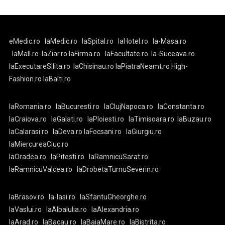
eMedic.ro
laMedic.ro
laSpital.ro
laHotel.ro
la-Masa.ro
laMall.ro
laZiar.ro
laFirma.ro
laFacultate.ro
la-Suceava.ro
laExecutareSilita.ro
laChisinau.ro
laPiatraNeamt.ro
High-
Fashion.ro
laBalti.ro
laRomania.ro
laBucuresti.ro
laClujNapoca.ro
laConstanta.ro
laCraiova.ro
laGalati.ro
laPloiesti.ro
laTimisoara.ro
laBuzau.ro
laCalarasi.ro
laDeva.ro
laFocsani.ro
laGiurgiu.ro
laMiercureaCiuc.ro
laOradea.ro
laPitesti.ro
laRamnicuSarat.ro
laRamnicuValcea.ro
laDrobetaTurnuSeverin.ro
laBrasov.ro
la-Iasi.ro
laSfantuGheorghe.ro
laVaslui.ro
laAlbaIulia.ro
laAlexandria.ro
laArad.ro
laBacau.ro
laBaiaMare.ro
laBistrita.ro