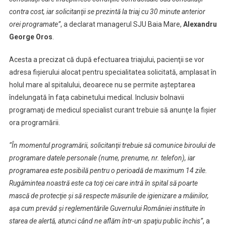
Medicale
contra cost, iar solicitanţii se prezintă la triaj cu 30 minute anterior
orei programate”
, a declarat managerul SJU Baia Mare,
Alexandru
George Oros
.
Acesta a precizat că după efectuarea triajului, pacienţii se vor
adresa fişierului alocat pentru specialitatea solicitată, amplasat în
holul mare al spitalului, deoarece nu se permite aşteptarea
îndelungată în faţa cabinetului medical. Inclusiv bolnavii
programaţi de medicul specialist curant trebuie să anunţe la fişier
ora programării.
“În momentul programării, solicitanţii trebuie să comunice biroului de
programare datele personale (nume, prenume, nr. telefon), iar
programarea este posibilă pentru o perioadă de maximum 14 zile.
Rugămintea noastră este ca toţi cei care intră în spital să poarte
mască de protecţie şi să respecte măsurile de igienizare a mâinilor,
aşa cum prevăd şi reglementările Guvernului României instituite în
starea de alertă, atunci când ne aflăm într-un spaţiu public închis”
, a