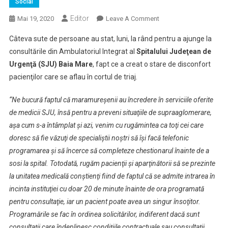
Social
Editor
On
Mai 19, 2020
Leave A Comment
Sute
Câteva sute de persoane au stat, luni, la rând pentru a ajunge la
De
consultările din Ambulatoriul Integrat al
Spitalului Judeţean de
Persoane
Urgenţă (SJU) Baia Mare
, fapt ce a creat o stare de disconfort
Au
pacienţilor care se aflau în cortul de triaj.
Venit
La
“Ne bucură faptul că maramureşenii au încredere în serviciile oferite
SJU
Baia
de medicii SJU, însă pentru a preveni situaţiile de supraaglomerare,
Mare,
aşa cum s-a întâmplat şi azi, venim cu rugămintea ca toţi cei care
Odată
doresc să fie văzuţi de specialiştii noştri să îşi facă telefonic
Cu
programarea şi să încerce să completeze chestionarul înainte de a
Redeschiderea
sosi la spital. Totodată, rugăm pacienţii şi aparţinătorii să se prezinte
Ambulatoriului
la unitatea medicală conştienţi fiind de faptul că se admite intrarea în
Integrat
incinta instituţiei cu doar 20 de minute înainte de ora programată
Şi
pentru consultaţie, iar un pacient poate avea un singur însoţitor.
Altor
Programările se fac în ordinea solicitărilor, indiferent dacă sunt
Secţii
consultaţii care îndeplinesc condiţiile contractuale sau consultaţii