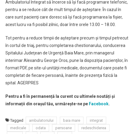
Ambulatoriul Integrat să încerce să îşi facă programare telefonic,
pentru a se reduce cât de mult timpul de aşteptare. În cazul în
care sunt pacienţi care doresc să îşi facă programarea la fişier,
acest lucru va fi posibil zilnic, doar între orele 13.00 – 18.00.
Tot pentru a reduce timpii de aşteptare precum şi timpul petrecut
în cortul de triaj, pentru completarea chestionarului, conducerea
Spitalului Judeţean de Urgenţă Baia Mare, prin managerul
interimar Alexandru George Oros, pune la dispoziţia pacienţilor, în
format PDF, pe site-ul unităţii medicale, documentul care poate fi
completat de fiecare persoană, înainte de prezenţa fizică la
spital. AGERPRES
Pentru a fi în permanență la curent cu ultimele noutăți și
informații din orașul tău, urmărește-ne pe
Facebook
.
Tagged
ambulatoriului
baia mare
integrat
medicale
odata
persoane
redeschiderea