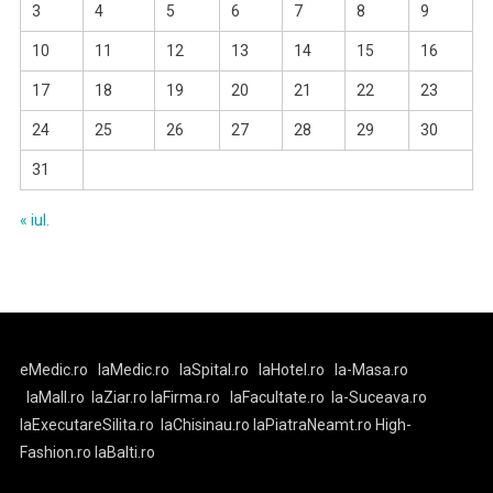
3
4
5
6
7
8
9
10
11
12
13
14
15
16
17
18
19
20
21
22
23
24
25
26
27
28
29
30
31
« iul.
eMedic.ro
laMedic.ro
laSpital.ro
laHotel.ro
la-Masa.ro
laMall.ro
laZiar.ro
laFirma.ro
laFacultate.ro
la-Suceava.ro
laExecutareSilita.ro
laChisinau.ro
laPiatraNeamt.ro
High-
Fashion.ro
laBalti.ro