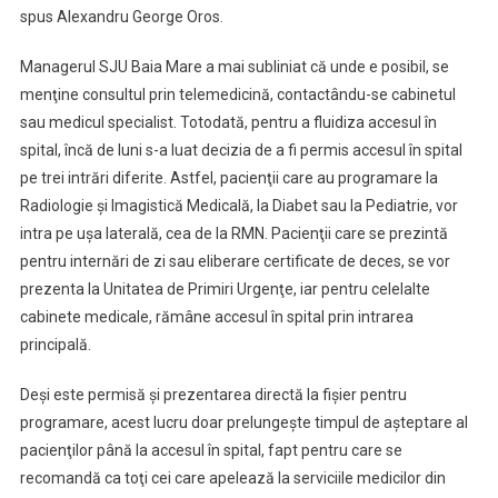
spus Alexandru George Oros.
Managerul SJU Baia Mare a mai subliniat că unde e posibil, se
menţine consultul prin telemedicină, contactându-se cabinetul
sau medicul specialist. Totodată, pentru a fluidiza accesul în
spital, încă de luni s-a luat decizia de a fi permis accesul în spital
pe trei intrări diferite. Astfel, pacienţii care au programare la
Radiologie şi Imagistică Medicală, la Diabet sau la Pediatrie, vor
intra pe uşa laterală, cea de la RMN. Pacienţii care se prezintă
pentru internări de zi sau eliberare certificate de deces, se vor
prezenta la Unitatea de Primiri Urgenţe, iar pentru celelalte
cabinete medicale, rămâne accesul în spital prin intrarea
principală.
Deşi este permisă şi prezentarea directă la fişier pentru
programare, acest lucru doar prelungeşte timpul de aşteptare al
pacienţilor până la accesul în spital, fapt pentru care se
recomandă ca toţi cei care apelează la serviciile medicilor din