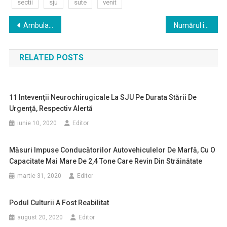
sectii
sju
sute
venit
Navigare
Ambulatoriul Spitalului TBC Baia Mare va fi modernizat în urma unei investiţii de 7,5 milioane lei
Numărul intervenţiilor chirurgicale de la la SJU Baia Mare s-a înjumătățit în starea de urgenţă
în
RELATED POSTS
articole
11 Intevenţii Neurochirugicale La SJU Pe Durata Stării De
Urgenţă, Respectiv Alertă
iunie 10, 2020
Editor
Măsuri Impuse Conducătorilor Autovehiculelor De Marfă, Cu O
Capacitate Mai Mare De 2,4 Tone Care Revin Din Străinătate
martie 31, 2020
Editor
Podul Culturii A Fost Reabilitat
august 20, 2020
Editor