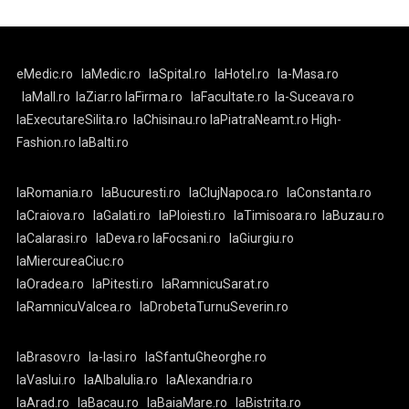
eMedic.ro
laMedic.ro
laSpital.ro
laHotel.ro
la-Masa.ro
laMall.ro
laZiar.ro
laFirma.ro
laFacultate.ro
la-Suceava.ro
laExecutareSilita.ro
laChisinau.ro
laPiatraNeamt.ro
High-
Fashion.ro
laBalti.ro
laRomania.ro
laBucuresti.ro
laClujNapoca.ro
laConstanta.ro
laCraiova.ro
laGalati.ro
laPloiesti.ro
laTimisoara.ro
laBuzau.ro
laCalarasi.ro
laDeva.ro
laFocsani.ro
laGiurgiu.ro
laMiercureaCiuc.ro
laOradea.ro
laPitesti.ro
laRamnicuSarat.ro
laRamnicuValcea.ro
laDrobetaTurnuSeverin.ro
laBrasov.ro
la-Iasi.ro
laSfantuGheorghe.ro
laVaslui.ro
laAlbaIulia.ro
laAlexandria.ro
laArad.ro
laBacau.ro
laBaiaMare.ro
laBistrita.ro