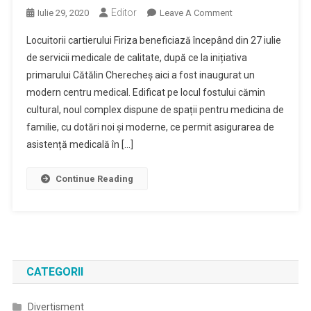
Editor
On
Iulie 29, 2020
Leave A Comment
La
Locuitorii cartierului Firiza beneficiază începând din 27 iulie
Inițiativa
de servicii medicale de calitate, după ce la inițiativa
Primarului
primarului Cătălin Cherecheș aici a fost inaugurat un
Cătălin
modern centru medical. Edificat pe locul fostului cămin
Cherecheș
Cartierul
cultural, noul complex dispune de spații pentru medicina de
Firiza
familie, cu dotări noi și moderne, ce permit asigurarea de
Are
asistență medicală în […]
Un
Cabinet
Continue Reading
Medical
Modern
CATEGORII
Divertisment