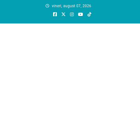
Skip
vineri, august 07, 2026
to
content