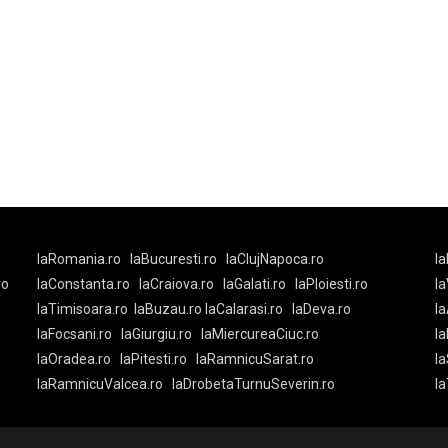
laRomania.ro
laBucuresti.ro
laClujNapoca.ro
la
ro
laConstanta.ro
laCraiova.ro
laGalati.ro
laPloiesti.ro
l
laTimisoara.ro
laBuzau.ro
laCalarasi.ro
laDeva.ro
la
laFocsani.ro
laGiurgiu.ro
laMiercureaCiuc.ro
la
laOradea.ro
laPitesti.ro
laRamnicuSarat.ro
la
laRamnicuValcea.ro
laDrobetaTurnuSeverin.ro
l