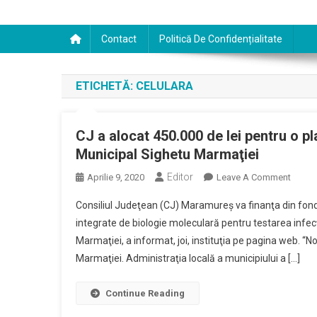
Contact
Politică De Confidențialitate
ETICHETĂ:
CELULARA
CJ a alocat 450.000 de lei pentru o pl
Municipal Sighetu Marmaţiei
Editor
On
Aprilie 9, 2020
Leave A Comment
CJ
Consiliul Judeţean (CJ) Maramureş va finanţa din fond
A
integrate de biologie moleculară pentru testarea infec
Alocat
Marmaţiei, a informat, joi, instituţia pe pagina web. “N
450.0
Marmaţiei. Administraţia locală a municipiului a […]
De
Lei
Pentru
Continue Reading
O