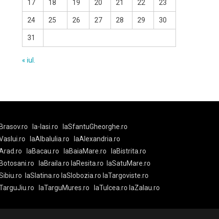
17
18
19
20
21
22
23
24
25
26
27
28
29
30
31
« iul.
Brasov.ro
la-Iasi.ro
laSfantuGheorghe.ro
aVaslui.ro
laAlbaIulia.ro
laAlexandria.ro
Arad.ro
laBacau.ro
laBaiaMare.ro
laBistrita.ro
Botosani.ro
laBraila.ro
laResita.ro
laSatuMare.ro
Sibiu.ro
laSlatina.ro
laSlobozia.ro
laTargoviste.ro
aTarguJiu.ro
laTarguMures.ro
laTulcea.ro
laZalau.ro