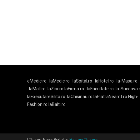
eMedic.ro
laMedic.ro
laSpital.ro
laHotel.ro
la-Masa.ro
laMall.ro
laZiar.ro
laFirma.ro
laFacultate.ro
la-Suceava.
laExecutareSilita.ro
laChisinau.ro
laPiatraNeamt.ro
High-
Fashion.ro
laBalti.ro
|
Theme: News Portal by
Mystery Themes
.