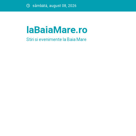
Skip
sâmbătă, august 08, 2026
to
content
laBaiaMare.ro
Stiri si evenimente la Baia Mare