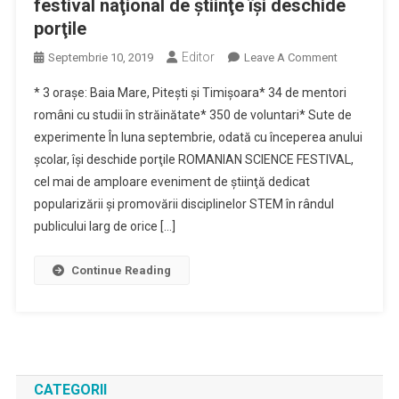
festival naţional de ştiinţe îşi deschide
Din
porţile
Maramureș
Editor
On
Septembrie 10, 2019
Leave A Comment
Romanian
* 3 oraşe: Baia Mare, Piteşti şi Timişoara* 34 de mentori
Science
români cu studii în străinătate* 350 de voluntari* Sute de
Festival:
experimente În luna septembrie, odată cu începerea anului
Primul
şcolar, îşi deschide porţile ROMANIAN SCIENCE FESTIVAL,
Festival
Naţional
cel mai de amploare eveniment de ştiinţă dedicat
De
popularizării şi promovării disciplinelor STEM în rândul
Ştiinţe
publicului larg de orice […]
Îşi
Deschide
Continue Reading
Porţile
CATEGORII