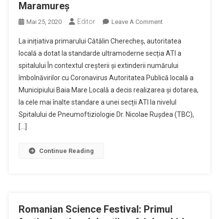
Maramureș
Editor
On
Mai 25, 2020
Leave A Comment
PROTEJĂM
La inițiativa primarului Cătălin Cherecheș, autoritatea
BAIA
locală a dotat la standarde ultramoderne secția ATI a
MARE
spitalului În contextul creșterii și extinderii numărului
–
îmbolnăvirilor cu Coronavirus Autoritatea Publică locală a
Spitalul
TBC,
Municipiului Baia Mare Locală a decis realizarea și dotarea,
Primul
la cele mai înalte standare a unei secții ATI la nivelul
Spital
Spitalului de Pneumoftiziologie Dr. Nicolae Rușdea (TBC),
Suport
[…]
În
Sistemul
Continue Reading
Național
De
Tratament
Pentru
COVID-
Romanian Science Festival: Primul
19