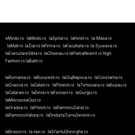
eMedic.ro
laMedic.ro
laSpital.ro
laHotel.ro
la-Masa.ro
laMall.ro
laZiar.ro
laFirma.ro
laFacultate.ro
la-Suceava.ro
laExecutareSilita.ro
laChisinau.ro
laPiatraNeamt.ro
High-
Fashion.ro
laBalti.ro
laRomania.ro
laBucuresti.ro
laClujNapoca.ro
laConstanta.ro
laCraiova.ro
laGalati.ro
laPloiesti.ro
laTimisoara.ro
laBuzau.ro
laCalarasi.ro
laDeva.ro
laFocsani.ro
laGiurgiu.ro
laMiercureaCiuc.ro
laOradea.ro
laPitesti.ro
laRamnicuSarat.ro
laRamnicuValcea.ro
laDrobetaTurnuSeverin.ro
laBrasov.ro
la-Iasi.ro
laSfantuGheorghe.ro