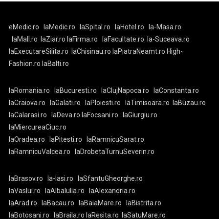
eMedic.ro
laMedic.ro
laSpital.ro
laHotel.ro
la-Masa.ro
laMall.ro
laZiar.ro
laFirma.ro
laFacultate.ro
la-Suceava.ro
laExecutareSilita.ro
laChisinau.ro
laPiatraNeamt.ro
High-
Fashion.ro
laBalti.ro
laRomania.ro
laBucuresti.ro
laClujNapoca.ro
laConstanta.ro
laCraiova.ro
laGalati.ro
laPloiesti.ro
laTimisoara.ro
laBuzau.ro
laCalarasi.ro
laDeva.ro
laFocsani.ro
laGiurgiu.ro
laMiercureaCiuc.ro
laOradea.ro
laPitesti.ro
laRamnicuSarat.ro
laRamnicuValcea.ro
laDrobetaTurnuSeverin.ro
laBrasov.ro
la-Iasi.ro
laSfantuGheorghe.ro
laVaslui.ro
laAlbaIulia.ro
laAlexandria.ro
laArad.ro
laBacau.ro
laBaiaMare.ro
laBistrita.ro
laBotosani.ro
laBraila.ro
laResita.ro
laSatuMare.ro