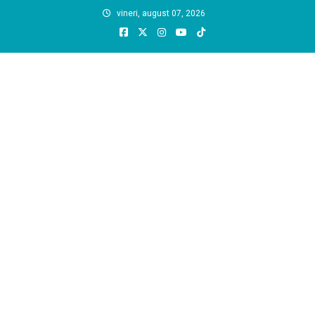
Skip
vineri, august 07, 2026
to
content