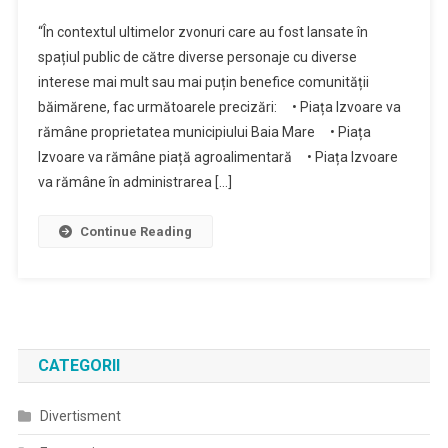
Primarul
“În contextul ultimelor zvonuri care au fost lansate în
Cătălin
spațiul public de către diverse personaje cu diverse
Cherecheș
interese mai mult sau mai puțin benefice comunității
Salvează
băimărene, fac următoarele precizări: • Piața Izvoare va
Piața
Izvoare
rămâne proprietatea municipiului Baia Mare • Piața
Izvoare va rămâne piață agroalimentară • Piața Izvoare
va rămâne în administrarea […]
Continue Reading
CATEGORII
Divertisment