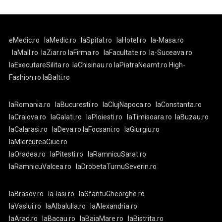
eMedic.ro
laMedic.ro
laSpital.ro
laHotel.ro
la-Masa.ro
laMall.ro
laZiar.ro
laFirma.ro
laFacultate.ro
la-Suceava.ro
laExecutareSilita.ro
laChisinau.ro
laPiatraNeamt.ro
High-
Fashion.ro
laBalti.ro
laRomania.ro
laBucuresti.ro
laClujNapoca.ro
laConstanta.ro
laCraiova.ro
laGalati.ro
laPloiesti.ro
laTimisoara.ro
laBuzau.ro
laCalarasi.ro
laDeva.ro
laFocsani.ro
laGiurgiu.ro
laMiercureaCiuc.ro
laOradea.ro
laPitesti.ro
laRamnicuSarat.ro
laRamnicuValcea.ro
laDrobetaTurnuSeverin.ro
laBrasov.ro
la-Iasi.ro
laSfantuGheorghe.ro
laVaslui.ro
laAlbaIulia.ro
laAlexandria.ro
laArad.ro
laBacau.ro
laBaiaMare.ro
laBistrita.ro