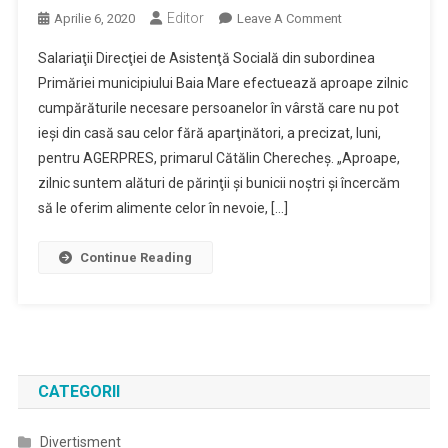
Editor
On
Aprilie 6, 2020
Leave A Comment
Direcţia
Salariaţii Direcţiei de Asistenţă Socială din subordinea
De
Primăriei municipiului Baia Mare efectuează aproape zilnic
Asistenţă
cumpărăturile necesare persoanelor în vârstă care nu pot
Socială
ieşi din casă sau celor fără aparţinători, a precizat, luni,
Asigură
Zilnic
pentru AGERPRES, primarul Cătălin Cherecheş. „Aproape,
Cumpărăturile
zilnic suntem alături de părinţii şi bunicii noştri şi încercăm
Pentru
să le oferim alimente celor în nevoie, […]
Persoanele
Vârstnice
Continue Reading
Din
Baia
Mare
CATEGORII
Divertisment