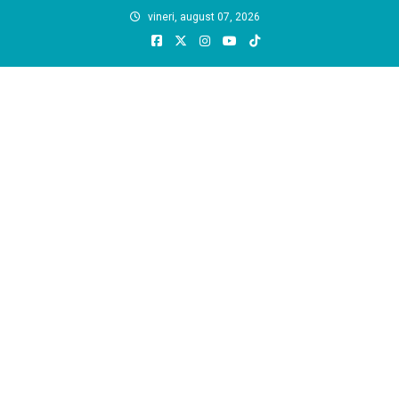
Skip
vineri, august 07, 2026
to
content