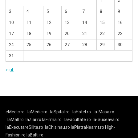
1
2
3
4
5
6
7
8
9
10
11
12
13
14
15
16
17
18
19
20
21
22
23
24
25
26
27
28
29
30
31
« iul.
eMedic.ro
laMedic.ro
laSpital.ro
laHotel.ro
la-Masa.ro
laMall.ro
laZiar.ro
laFirma.ro
laFacultate.ro
la-Suceava.ro
laExecutareSilita.ro
laChisinau.ro
laPiatraNeamt.ro
High-
Fashion.ro
laBalti.ro