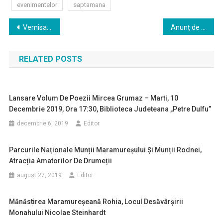
evenimentelor
saptamana
Navigare
Vernisajul expozitiei „ Artistii nu dorm!”, marți, 7 ianuarie 2020, ora 16.00
Anunț de interes public privind taxa de salubrizare
în
RELATED POSTS
articole
Lansare Volum De Poezii Mircea Grumaz – Marti, 10
Decembrie 2019, Ora 17:30, Biblioteca Judeteana „Petre Dulfu”
decembrie 6, 2019
Editor
Parcurile Naționale Munții Maramureșului Și Munții Rodnei,
Atracția Amatorilor De Drumeții
august 27, 2019
Editor
Mănăstirea Maramureșeană Rohia, Locul Desăvârșirii
Monahului Nicolae Steinhardt