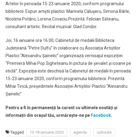
Artelor în perioada 15-23 ianuarie 2020, conform programului
bibliotecii. Expun artiștii plastici: Marinela Călușeru, Simona Bârle,
Nicoleta Potânc, Lorena Covaciu.Prezintă: Felician Săteanu,
consultant artistic. Recital muzical: Glad Condor.
Joi, 16 ianuarie ora 16.00, Cabinetul de medalii Biblioteca
Județeană “Petre Dulfu” în colaborare cu Asociația Artiștilor
Plastici “Alexandru Șainelic” organizează vernisajul expoziției
“Premieră Mihai Pop Sigheteanu în pictura de șevalet și icoane pe
sticlă”. Expoziția este deschisă la Cabinetul de medalii în perioada
15-23 ianuarie 2020, conform programului bibliotecii. Prezintă:
Mihai Tirică, președintele Asociației Artiștilor Plastici “Alexandru
Șainelic”.
Pentru a fi în permanență la curent cu ultimele noutăți și
informații din orașul tău, urmărește-ne pe
Facebook
.
Tagged
13-18 ianuarie 2020
agenda
culturale