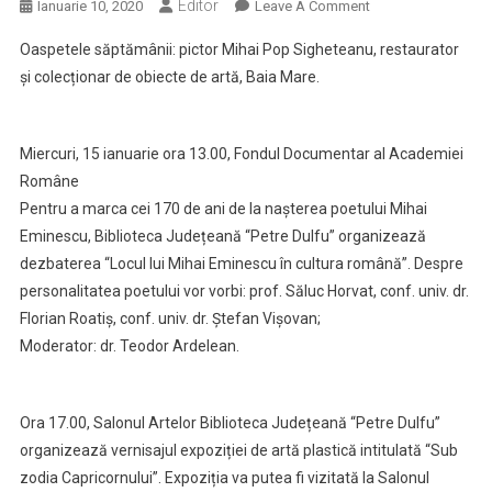
Editor
On
Ianuarie 10, 2020
Leave A Comment
Agenda
Oaspetele săptămânii: pictor Mihai Pop Sigheteanu, restaurator
Evenimentelor
și colecționar de obiecte de artă, Baia Mare.
Culturale
Din
Saptamana
Miercuri, 15 ianuarie ora 13.00, Fondul Documentar al Academiei
13-
Române
18
Ianuarie
Pentru a marca cei 170 de ani de la nașterea poetului Mihai
2020
Eminescu, Biblioteca Județeană “Petre Dulfu” organizează
dezbaterea “Locul lui Mihai Eminescu în cultura română”. Despre
personalitatea poetului vor vorbi: prof. Săluc Horvat, conf. univ. dr.
Florian Roatiș, conf. univ. dr. Ștefan Vișovan;
Moderator: dr. Teodor Ardelean.
Ora 17.00, Salonul Artelor Biblioteca Județeană “Petre Dulfu”
organizează vernisajul expoziției de artă plastică intitulată “Sub
zodia Capricornului”. Expoziția va putea fi vizitată la Salonul