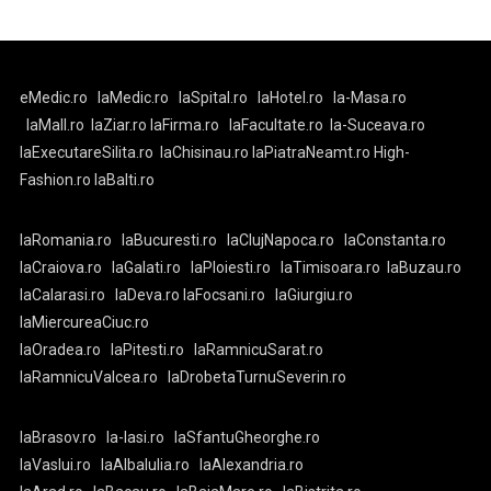
eMedic.ro
laMedic.ro
laSpital.ro
laHotel.ro
la-Masa.ro
laMall.ro
laZiar.ro
laFirma.ro
laFacultate.ro
la-Suceava.ro
laExecutareSilita.ro
laChisinau.ro
laPiatraNeamt.ro
High-
Fashion.ro
laBalti.ro
laRomania.ro
laBucuresti.ro
laClujNapoca.ro
laConstanta.ro
laCraiova.ro
laGalati.ro
laPloiesti.ro
laTimisoara.ro
laBuzau.ro
laCalarasi.ro
laDeva.ro
laFocsani.ro
laGiurgiu.ro
laMiercureaCiuc.ro
laOradea.ro
laPitesti.ro
laRamnicuSarat.ro
laRamnicuValcea.ro
laDrobetaTurnuSeverin.ro
laBrasov.ro
la-Iasi.ro
laSfantuGheorghe.ro
laVaslui.ro
laAlbaIulia.ro
laAlexandria.ro