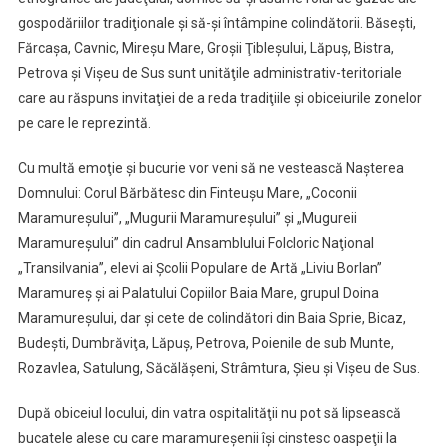
gospodăriilor tradiţionale şi să-şi întâmpine colindătorii. Băseşti,
Fărcaşa, Cavnic, Mireşu Mare, Groşii Ţibleşului, Lăpuş, Bistra,
Petrova şi Vişeu de Sus sunt unităţile administrativ-teritoriale
care au răspuns invitaţiei de a reda tradiţiile şi obiceiurile zonelor
pe care le reprezintă.
Cu multă emoţie şi bucurie vor veni să ne vestească Naşterea
Domnului: Corul Bărbătesc din Finteuşu Mare, „Coconii
Maramureşului”, „Mugurii Maramureşului” şi „Mugureii
Maramureşului” din cadrul Ansamblului Folcloric Naţional
„Transilvania”, elevi ai Şcolii Populare de Artă „Liviu Borlan”
Maramureş şi ai Palatului Copiilor Baia Mare, grupul Doina
Maramureşului, dar şi cete de colindători din Baia Sprie, Bicaz,
Budeşti, Dumbrăviţa, Lăpuş, Petrova, Poienile de sub Munte,
Rozavlea, Satulung, Săcălăşeni, Strâmtura, Şieu şi Vişeu de Sus.
După obiceiul locului, din vatra ospitalităţii nu pot să lipsească
bucatele alese cu care maramureşenii îşi cinstesc oaspeţii la