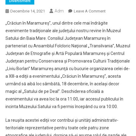
Divertisment
Adm
On
Decembrie 14, 2021
Leave A Comment
Consiliul
„Crăciun în Maramureş”, unul dintre cele mai îndrăgite
Judeţean
evenimente tradiţionale ale judeţului nostru revine în Muzeul
Maramureş
Satului din Baia Mare. Consiliul Judeţean Maramureş în
Vă
parteneriat cu Ansamblul Folcloric Naţional „Transilvania”, Muzeul
Invită
La
Judeţean de Etnografie şi Artă Populară Maramureş şi Centrul
Cea
Judeţean pentru Conservarea şi Promovarea Culturii Tradiţionale
De-
„Liviu Borlan” Maramureş anunţă cu bucurie organizarea celei de-
A
a XIII-a ediţii a evenimentului „Crăciun în Maramureş”, acesta
XIII-
urmând să aibă loc sâmbătă, 18 decembrie, în acelaşi decor
A
magic al „Satului de pe Deal”. Deschiderea oficială a
Ediţie
evenimentului va avea loc la ora 11:00, iar accesul publicului în
A
incinta Muzeului Satului va fi permis începând cu ora 10:00.
Evenimentului
„Crăciun
La reuşita acestei ediţii vor contribui şi unităţi administrativ-
În
teritoriale reprezentative pentru toate cele patru zone
Maramureş”
etnografice ale judeţului, dornice să-şi asume rolul de gazde ale