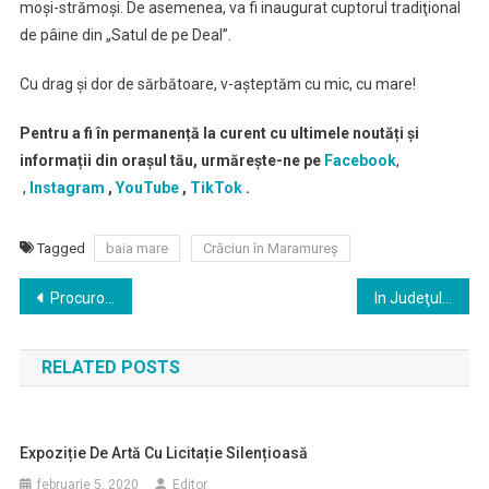
moşi-strămoşi. De asemenea, va fi inaugurat cuptorul tradiţional
de pâine din „Satul de pe Deal”.
Cu drag şi dor de sărbătoare, v-aşteptăm cu mic, cu mare!
Pentru a fi în permanență la curent cu ultimele noutăți și
informații din orașul tău, urmărește-ne pe
Facebook
,
,
Instagram
,
YouTube
,
TikTok
.
Tagged
baia mare
Crăciun în Maramureş
Navigare
Procurorii din cadrul Directiei Naţionale Anticorupţie au dispus trimiterea în judecată, în stare de arest preventiv, a inculpatului DONCIU VIOREL-ANDREI şi în stare de libertate a inculpaţilor FILIP ADRIAN-NICOLAE, BELEA VASILE-IONUŢ
In Judeţul Maramureş au fost constituite 444 secţii de votare în cele 76 de unităţi administrativ-teritoriale
în
RELATED POSTS
articole
Expoziție De Artă Cu Licitație Silențioasă
februarie 5, 2020
Editor