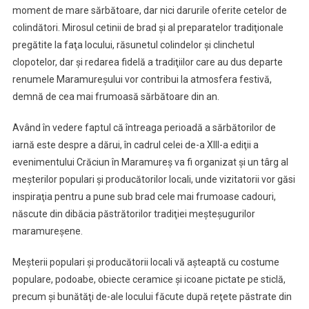
moment de mare sărbătoare, dar nici darurile oferite cetelor de
colindători. Mirosul cetinii de brad şi al preparatelor tradiţionale
pregătite la faţa locului, răsunetul colindelor şi clinchetul
clopotelor, dar şi redarea fidelă a tradiţiilor care au dus departe
renumele Maramureşului vor contribui la atmosfera festivă,
demnă de cea mai frumoasă sărbătoare din an.
Având în vedere faptul că întreaga perioadă a sărbătorilor de
iarnă este despre a dărui, în cadrul celei de-a XIII-a ediţii a
evenimentului Crăciun în Maramureş va fi organizat şi un târg al
meşterilor populari şi producătorilor locali, unde vizitatorii vor găsi
inspiraţia pentru a pune sub brad cele mai frumoase cadouri,
născute din dibăcia păstrătorilor tradiţiei meşteşugurilor
maramureşene.
Meşterii populari şi producătorii locali vă aşteaptă cu costume
populare, podoabe, obiecte ceramice şi icoane pictate pe sticlă,
precum şi bunătăţi de-ale locului făcute după reţete păstrate din