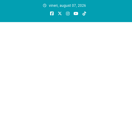
Skip
vineri, august 07, 2026
to
content