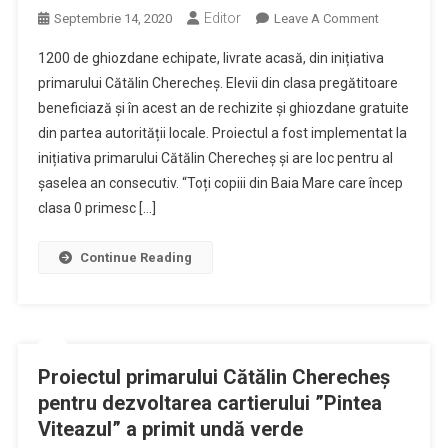
Editor
On
Septembrie 14, 2020
Leave A Comment
Toți
1200 de ghiozdane echipate, livrate acasă, din inițiativa
Copiii
primarului Cătălin Cherecheș. Elevii din clasa pregătitoare
Din
beneficiază și în acest an de rechizite și ghiozdane gratuite
Baia
din partea autorității locale. Proiectul a fost implementat la
Mare
Care
inițiativa primarului Cătălin Cherecheș și are loc pentru al
Încep
șaselea an consecutiv. “Toți copiii din Baia Mare care încep
Clasa
clasa 0 primesc […]
0
Au
Continue Reading
Primit
Ghiozdane
Și
Rechizite
Gratuite
Proiectul primarului Cătălin Cherecheș
pentru dezvoltarea cartierului ”Pintea
Viteazul” a primit undă verde