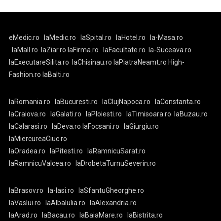
eMedic.ro
laMedic.ro
laSpital.ro
laHotel.ro
la-Masa.ro
laMall.ro
laZiar.ro
laFirma.ro
laFacultate.ro
la-Suceava.ro
laExecutareSilita.ro
laChisinau.ro
laPiatraNeamt.ro
High-
Fashion.ro
laBalti.ro
laRomania.ro
laBucuresti.ro
laClujNapoca.ro
laConstanta.ro
laCraiova.ro
laGalati.ro
laPloiesti.ro
laTimisoara.ro
laBuzau.ro
laCalarasi.ro
laDeva.ro
laFocsani.ro
laGiurgiu.ro
laMiercureaCiuc.ro
laOradea.ro
laPitesti.ro
laRamnicuSarat.ro
laRamnicuValcea.ro
laDrobetaTurnuSeverin.ro
laBrasov.ro
la-Iasi.ro
laSfantuGheorghe.ro
laVaslui.ro
laAlbaIulia.ro
laAlexandria.ro
laArad.ro
laBacau.ro
laBaiaMare.ro
laBistrita.ro