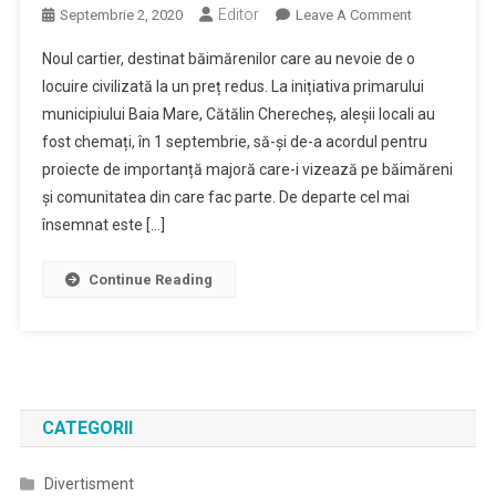
Editor
On
Septembrie 2, 2020
Leave A Comment
Proiectul
Noul cartier, destinat băimărenilor care au nevoie de o
Primarului
locuire civilizată la un preț redus. La inițiativa primarului
Cătălin
municipiului Baia Mare, Cătălin Cherecheș, aleșii locali au
Cherecheș
fost chemați, în 1 septembrie, să-și de-a acordul pentru
Pentru
Dezvoltarea
proiecte de importanță majoră care-i vizează pe băimăreni
Cartierului
și comunitatea din care fac parte. De departe cel mai
”Pintea
însemnat este […]
Viteazul”
A
Continue Reading
Primit
Undă
Verde
CATEGORII
Divertisment